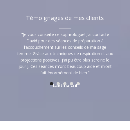
Témoignages de mes clients
is des
"Je vous conseille ce sophrologue! J’ai contacté
"J'ai ch
ourd'hui
David pour des séances de préparation à
cliente
dien
l’accouchement sur les conseils de ma sage
susc
femme. Grâce aux techniques de respiration et aux
projections positives, j'ai pu être plus sereine le
jour J. Ces séances m'ont beaucoup aidé et m’ont
Élo
fait énormément de bien."
Laetitia Cril
Mes clients